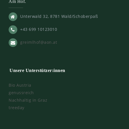
Am Hof.
Unterwald 32, 8781 Wald/Schoberpaß
+43 699 10123010
greimlhof@aon.at
Unsere Unterstützer:innen
Bio Austria
genussreich
Nachhaltig in Graz
treeday