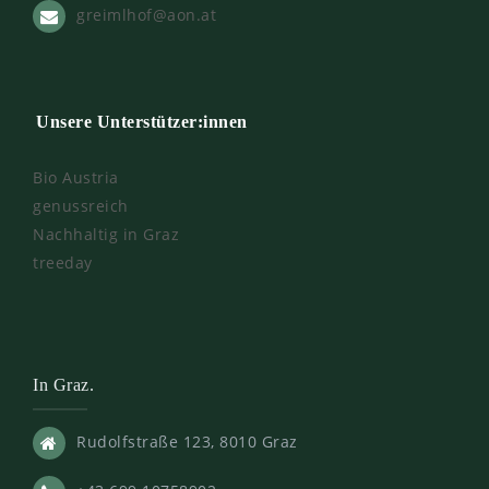
greimlhof@aon.at
Unsere Unterstützer:innen
Bio Austria
genussreich
Nachhaltig in Graz
treeday
In Graz.
Rudolfstraße 123, 8010 Graz